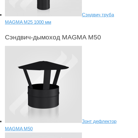
Сэндвич труба
MAGMA М25 1000 мм
Сэндвич-дымоход MAGMA М50
Зонт дефлектор
MAGMA М50