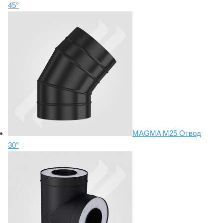
45°
MAGMA М25 Отвод
30°