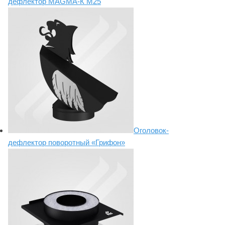
дефлектор MAGMA-К М25
Оголовок-
дефлектор поворотный «Грифон»