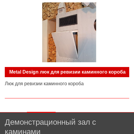
Metal Design люк для ревизии каминного короба
Люк для ревизии каминного короба
Демонстрационный зал с
каминами