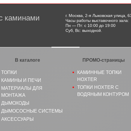
г. Москва, 2-я Лыковская улица, 6
с каминами
Часы работы выставочного зала:
Пн — Пт: с 10:00 до 19:00
Суб, Вс: выходной.
В каталоге
ПРОМО-страницы
ТОПКИ
КАМИННЫЕ ТОПКИ
HOXTER
КАМИНЫ И ПЕЧИ
ТОПКИ HOXTER С
МАТЕРИАЛЫ ДЛЯ
ВОДЯНЫМ КОНТУРОМ
МОНТАЖА
ДЫМОХОДЫ
ДЫМОСОСНЫЕ СИСТЕМЫ
АКСЕССУАРЫ