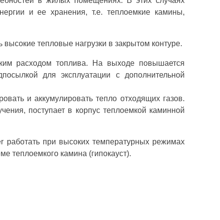
ребностей в жилых помещениях. В этих случаях
ергии и ее хранения, т.е. теплоемкие камины,
 высокие тепловые нагрузки в закрытом контуре.
ким расходом топлива. На выходе повышается
дпосылкой для эксплуатации с дополнительной
овать и аккумулировать тепло отходящих газов.
чения, поступает в корпус теплоемкой каминной
er работать при высоких температурных режимах
ме теплоемкого камина (гипокауст).