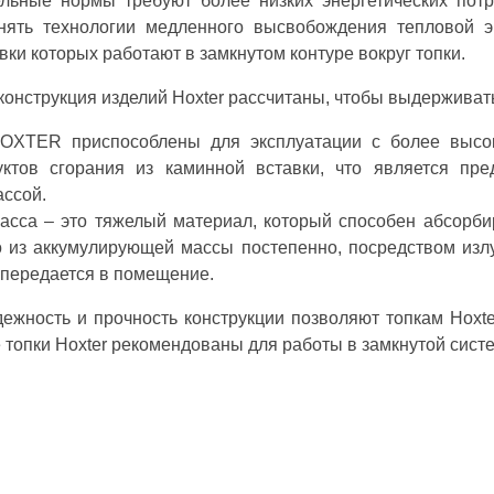
льные нормы требуют более низких энергетических пот
нять технологии медленного высвобождения тепловой эн
ки которых работают в замкнутом контуре вокруг топки.
онструкция изделий Hoxter рассчитаны, чтобы выдерживать
OXTER приспособлены для эксплуатации с более высо
уктов сгорания из каминной вставки, что является пре
ссой.
сса – это тяжелый материал, который способен абсорбир
 из аккумулирующей массы постепенно, посредством излу
 передается в помещение.
дежность и прочность конструкции позволяют топкам Hoxt
 топки Hoxter рекомендованы для работы в замкнутой систе