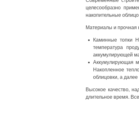
Современные строите
целесообразно приме
накопительные облицов
Материалы и прочная к
Каминные топки H
температура прод
аккумулирующей ма
Aккумулирующая ма
Накопленное тепло
облицовки, а далее
Высокое качество, на
длительное время. Все