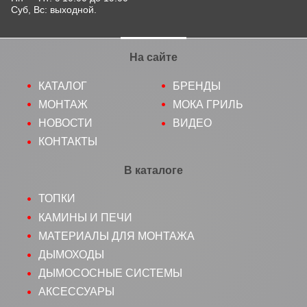
Суб, Вс: выходной.
На сайте
КАТАЛОГ
БРЕНДЫ
МОНТАЖ
МОКА ГРИЛЬ
НОВОСТИ
ВИДЕО
КОНТАКТЫ
В каталоге
ТОПКИ
КАМИНЫ И ПЕЧИ
МАТЕРИАЛЫ ДЛЯ МОНТАЖА
ДЫМОХОДЫ
ДЫМОСОСНЫЕ СИСТЕМЫ
АКСЕССУАРЫ