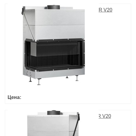
ULTIME D MF 1050-50 WHE 2S L/R V20
Цена:
ULTIME D MF 800-50 WHE 2S L/R V20