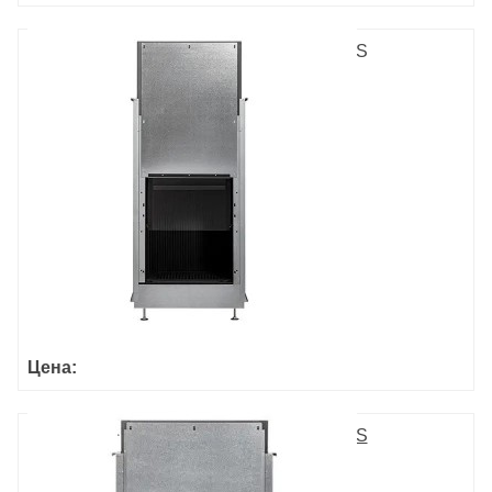
ULTIME D MF 600-75 WHE 1S
Цена:
ULTIME D MF 600-50 WHE 1S