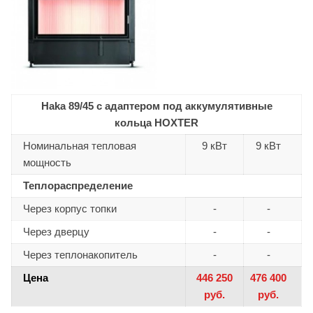
Haka 89/45 с адаптером под аккумулятивные
кольца HOXTER
Номинальная тепловая
9 кВт
9 кВт
мощность
Теплораспределение
Через корпус топки
-
-
Через дверцу
-
-
Через теплонакопитель
-
-
Цена
446 250
476 400
руб.
руб.