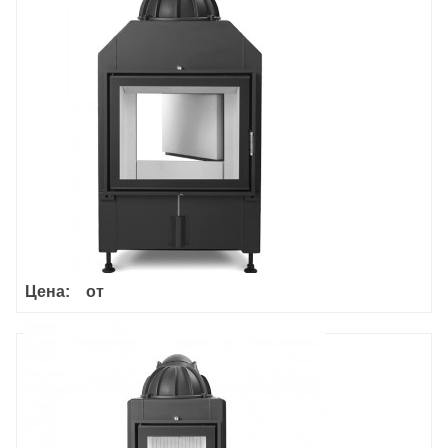
Haka 63/51a
Цена:
от
Haka 37/50