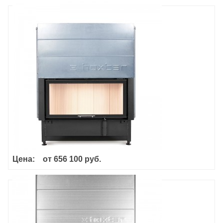
Haka 89/45h
Цена:
от
656 100 руб.
Haka 78/57T Туннель