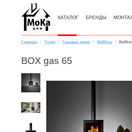
КАТАЛОГ
БРЕНДЫ
МОНТА
Главная
Топки
Газовые топки
Bellfires
Bellfi
BOX gas 65