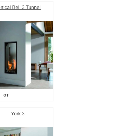
rtical Bell 3 Tunnel
от
York 3