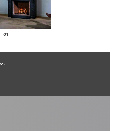
от
3с2