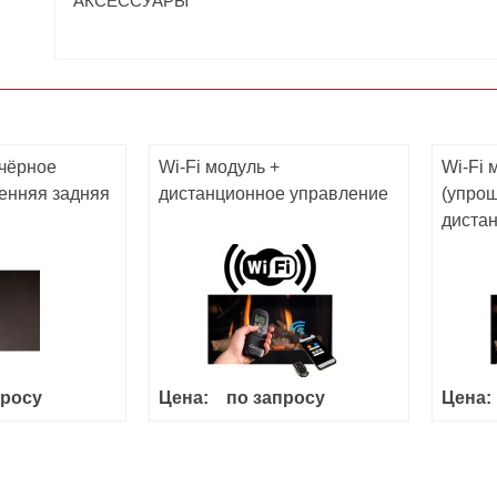
АКСЕССУАРЫ
чёрное
Wi-Fi модуль +
Wi-Fi 
ренняя задняя
дистанционное управление
(упро
диста
просу
Цена:
по запросу
Цена: