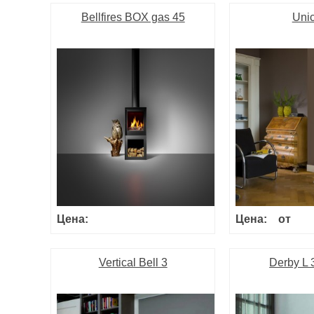
Bellfires BOX gas 45
Uni
Цена:
Цена:
от
Vertical Bell 3
Derby L 