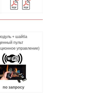
модуль + шайба
щенный пульт
нционное управление)
по запросу